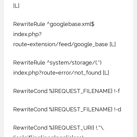
[L]
RewriteRule ^googlebase.xml$
index.php?
route=extension/feed/google_base [L]
RewriteRule ^system/storage/(.*)
index.php?route=error/not_found [L]
RewriteCond %{REQUEST_FILENAME} !-f
RewriteCond %{REQUEST_FILENAME} !-d
RewriteCond %{REQUEST_URI} !.*\.