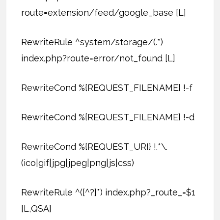
route=extension/feed/google_base [L]
RewriteRule ^system/storage/(.*)
index.php?route=error/not_found [L]
RewriteCond %{REQUEST_FILENAME} !-f
RewriteCond %{REQUEST_FILENAME} !-d
RewriteCond %{REQUEST_URI} !.*\.
(ico|gif|jpg|jpeg|png|js|css)
RewriteRule ^([^?]*) index.php?_route_=$1
[L,QSA]