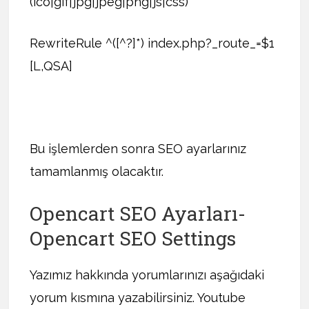
(ico|gif|jpg|jpeg|png|js|css)
RewriteRule ^([^?]*) index.php?_route_=$1
[L,QSA]
Bu işlemlerden sonra SEO ayarlarınız
tamamlanmış olacaktır.
Opencart SEO Ayarları-
Opencart SEO Settings
Yazımız hakkında yorumlarınızı aşağıdaki
yorum kısmına yazabilirsiniz. Youtube