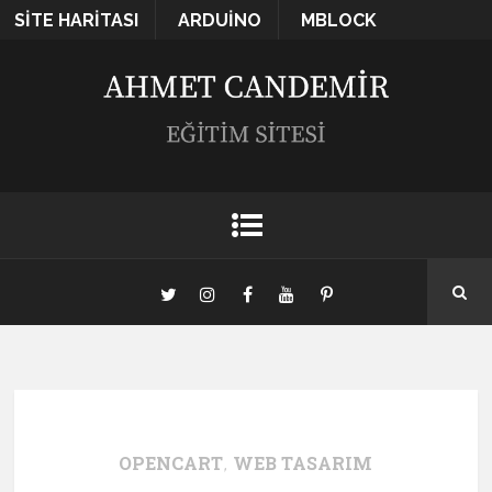
SITE HARITASI
ARDUINO
MBLOCK
OPENCART
,
WEB TASARIM