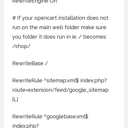
RewriteEngine On
# If your opencart installation does not
run on the main web folder make sure
you folder it does run in ie. / becomes
/shop/
RewriteBase /
RewriteRule ^sitemap.xml$ index.php?
route=extension/feed/google_sitemap
[L]
RewriteRule ^googlebase.xml$
index.php?