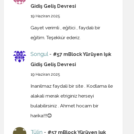
Gidiş Geliş Devresi
19 Haziran 2025
Gayet verimli , eğitici , faydalı bir
eğitim. Teşekkür ederiz.
Songul
-
#57 mBlock Yürüyen Işık
Gidiş Geliş Devresi
19 Haziran 2025
Inanilmaz faydali bir site . Kodlama ile
alakali merak etriginiz herseyi
bulabilirsiniz . Ahmet hocam bir
harika!!!😊
Tülin
-
#57 mBlock Yürüyen Işık