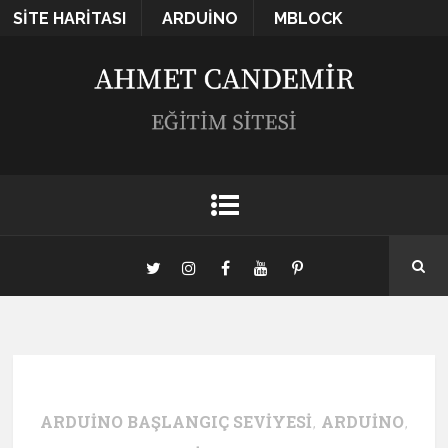
SITE HARITASI
ARDUINO
MBLOCK
ARDUINO BAŞLANGIÇ SEVIYESI
,
ARDUINO
,